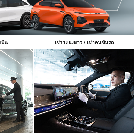
มบิน
เช่าระยะยาว / เช่าคนขับรถ