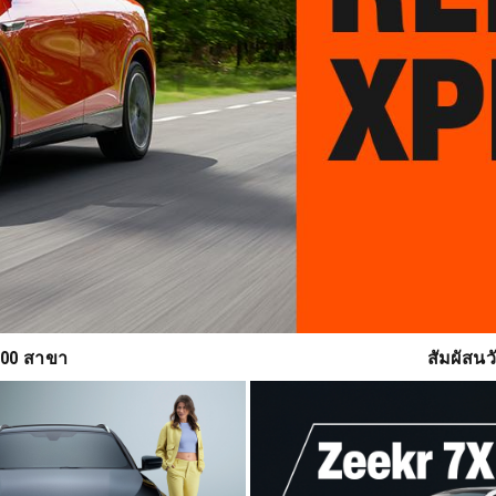
500 สาขา
สัมผัสน